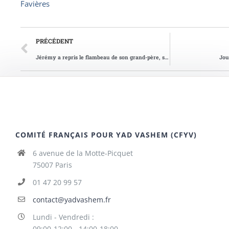
Favières
PRÉCÉDENT
Jérémy a repris le flambeau de son grand-père, survivant de la Shoah
Jou
COMITÉ FRANÇAIS POUR YAD VASHEM (CFYV)
6 avenue de la Motte-Picquet
75007 Paris
01 47 20 99 57
contact@yadvashem.fr
Lundi - Vendredi :
09:00-12:00 - 14:00-18:00