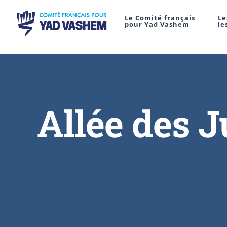
Le Comité français
Le
pour Yad Vashem
le
Allée des J