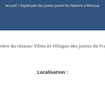
Accueil
/
Esplanade des Justes parmi les Nations à Moissac
bre du réseau: Villes et Villages des Justes de Fr
Localisation :