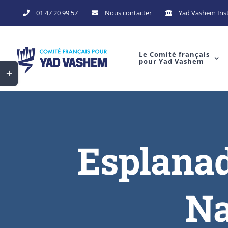
01 47 20 99 57
Nous contacter
Yad Vashem Inst
Le Comité français
pour Yad Vashem
Esplanad
Na