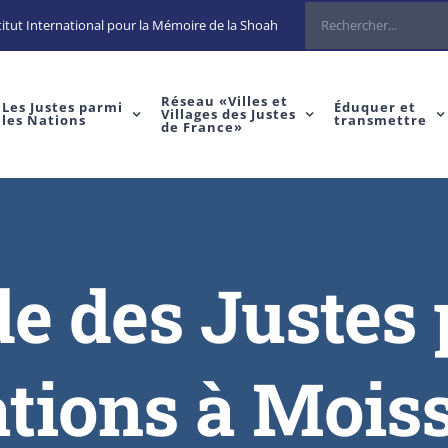
itut International pour la Mémoire de la Shoah
Réseau «Villes et
Les Justes parmi
Éduquer et
Villages des Justes
les Nations
transmettre
de France»
e des Justes 
tions à Mois