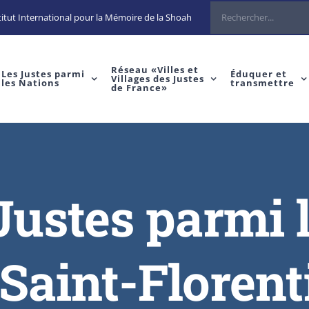
itut International pour la Mémoire de la Shoah
Réseau «Villes et
Les Justes parmi
Éduquer et
Villages des Justes
les Nations
transmettre
de France»
Justes parmi 
 Saint-Florent