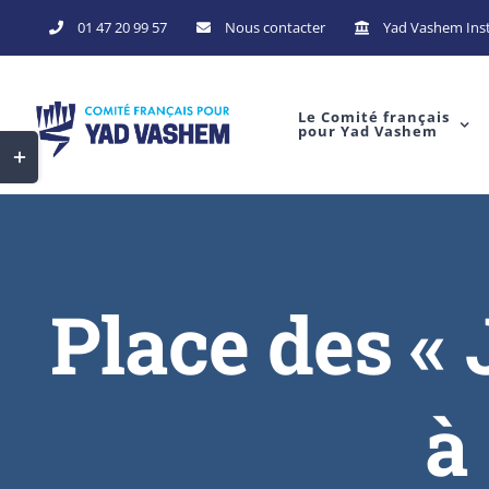
01 47 20 99 57
Nous contacter
Yad Vashem Inst
Le Comité français
pour Yad Vashem
Place des « 
à