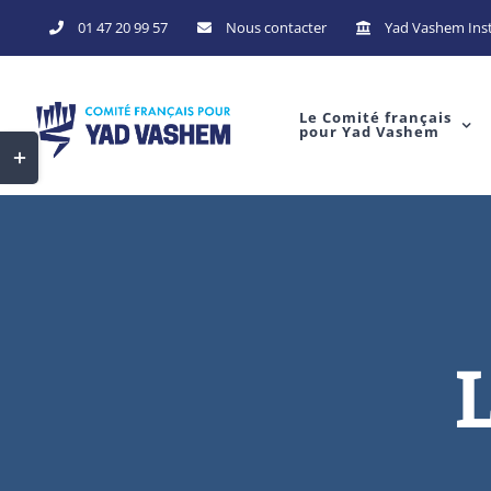
Skip
01 47 20 99 57
Nous contacter
Yad Vashem Inst
to
content
Le Comité français
pour Yad Vashem
Toggle
Sliding
Bar
Area