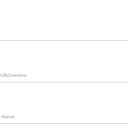
e ClÃ©mentine
n Marcel