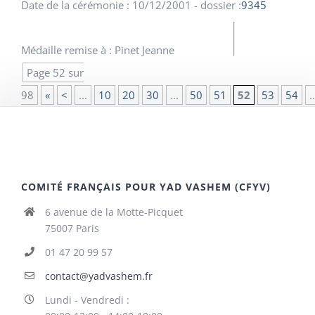
Date de la cérémonie : 10/12/2001 - dossier :
9345
Médaille remise à : Pinet Jeanne
Page 52 sur
98
«
<
...
10
20
30
...
50
51
52
53
54
..
COMITÉ FRANÇAIS POUR YAD VASHEM (CFYV)
6 avenue de la Motte-Picquet
75007 Paris
01 47 20 99 57
contact@yadvashem.fr
Lundi - Vendredi :